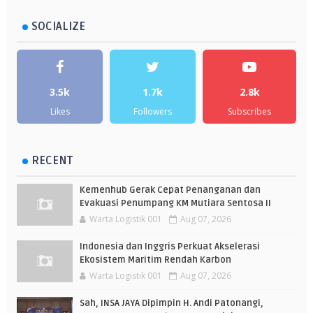
SOCIALIZE
3.5k
1.7k
2.8k
Likes
Followers
Subscribes
RECENT
Kemenhub Gerak Cepat Penanganan dan
Evakuasi Penumpang KM Mutiara Sentosa II
Warta Logistik 001
Aug 07, 2026
Indonesia dan Inggris Perkuat Akselerasi
Ekosistem Maritim Rendah Karbon
Warta Logistik 001
Aug 07, 2026
Sah, INSA JAYA Dipimpin H. Andi Patonangi,