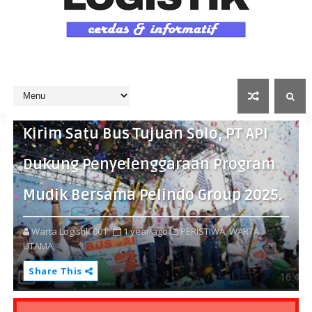
Kirim Satu Bus Tujuan Solo, PT API
Dukung Penyelenggaraan Program
Mudik Bersama Pelindo Group 2025.
Warta Logistik 001
1 year ago
PERISTIWA,
WARTA
UTAMA,
Share This