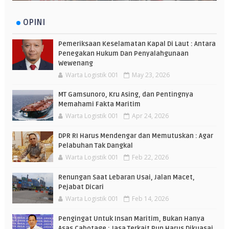
OPINI
Pemeriksaan Keselamatan Kapal Di Laut : Antara
Penegakan Hukum Dan Penyalahgunaan
Wewenang
Warta Logistik 001
May 23, 2026
MT Gamsunoro, Kru Asing, dan Pentingnya
Memahami Fakta Maritim
Warta Logistik 001
Apr 24, 2026
DPR RI Harus Mendengar dan Memutuskan : Agar
Pelabuhan Tak Dangkal
Warta Logistik 001
Feb 22, 2026
Renungan Saat Lebaran Usai, Jalan Macet,
Pejabat Dicari
Warta Logistik 001
Feb 14, 2026
Pengingat Untuk Insan Maritim, Bukan Hanya
Asas Cabotage : Jasa Terkait Pun Harus Dikuasai