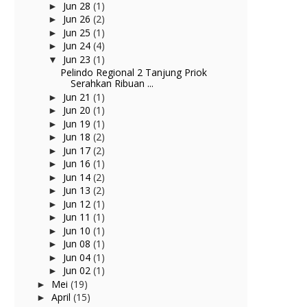
Jun 28
(1)
►
Jun 26
(2)
►
Jun 25
(1)
►
Jun 24
(4)
►
Jun 23
(1)
▼
Pelindo Regional 2 Tanjung Priok
Serahkan Ribuan ...
Jun 21
(1)
►
Jun 20
(1)
►
Jun 19
(1)
►
Jun 18
(2)
►
Jun 17
(2)
►
Jun 16
(1)
►
Jun 14
(2)
►
Jun 13
(2)
►
Jun 12
(1)
►
Jun 11
(1)
►
Jun 10
(1)
►
Jun 08
(1)
►
Jun 04
(1)
►
Jun 02
(1)
►
Mei
(19)
►
April
(15)
►