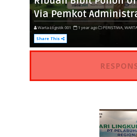
Ribuan Bibit Pohon U
Via Pemkot Administra
Warta Logistik 001
1 year ago
PERISTIWA,
WARTA
Share This
RESPONS