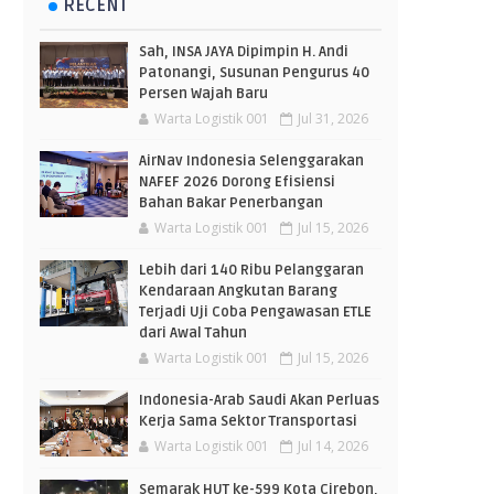
RECENT
Sah, INSA JAYA Dipimpin H. Andi
Patonangi, Susunan Pengurus 40
Persen Wajah Baru
Warta Logistik 001
Jul 31, 2026
AirNav Indonesia Selenggarakan
NAFEF 2026 Dorong Efisiensi
Bahan Bakar Penerbangan
Warta Logistik 001
Jul 15, 2026
Lebih dari 140 Ribu Pelanggaran
Kendaraan Angkutan Barang
Terjadi Uji Coba Pengawasan ETLE
dari Awal Tahun
Warta Logistik 001
Jul 15, 2026
Indonesia-Arab Saudi Akan Perluas
Kerja Sama Sektor Transportasi
Warta Logistik 001
Jul 14, 2026
Semarak HUT ke-599 Kota Cirebon,