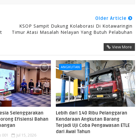
Older Article
KSOP Sampit Dukung Kolaborasi Di Kotawaringin
t
Timur Atasi Masalah Nelayan Yang Butuh Pelabuhan
View More
ANGKUTAN
nesia Selenggarakan
Lebih dari 140 Ribu Pelanggaran
orong Efisiensi Bahan
Kendaraan Angkutan Barang
rbangan
Terjadi Uji Coba Pengawasan ETLE
dari Awal Tahun
k 001
Jul 15, 2026