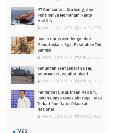
MT Gamsunoro, Kru Asing, dan
Pentingnya Memahami Fakta
Maritim
Warta Logistik 001
Apr 24, 2026
DPR RI Harus Mendengar dan
Memutuskan : Agar Pelabuhan Tak
Dangkal
Warta Logistik 001
Feb 22, 2026
Renungan Saat Lebaran Usai,
Jalan Macet, Pejabat Dicari
Warta Logistik 001
Feb 14, 2026
Pengingat Untuk Insan Maritim,
Bukan Hanya Asas Cabotage : Jasa
Terkait Pun Harus Dikuasai
Nasional
Warta Logistik 001
Oct 05, 2025
TAGS