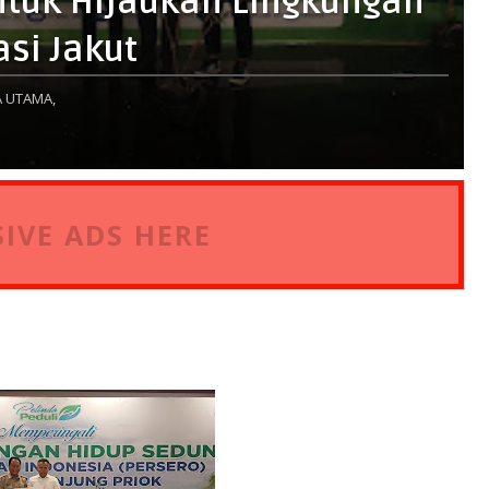
ntuk Hijaukan Lingkungan
si Jakut
 UTAMA,
IVE ADS HERE