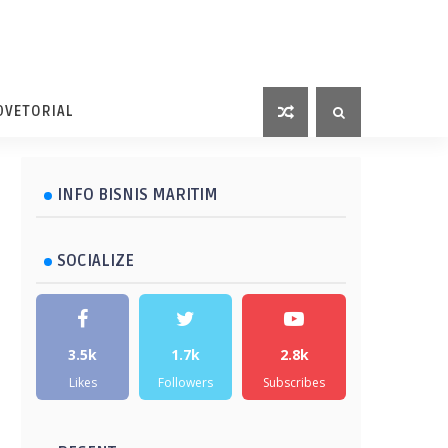
DVETORIAL
INFO BISNIS MARITIM
SOCIALIZE
3.5k
1.7k
2.8k
Likes
Followers
Subscribes