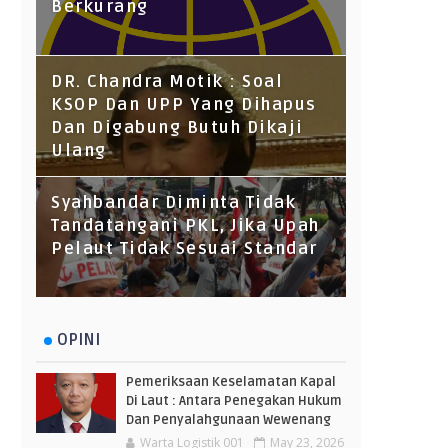
Berkurang
DR. Chandra Motik : Soal
KSOP Dan UPP Yang Dihapus
Dan Digabung Butuh Dikaji
Ulang
Syahbandar Diminta Tidak
Tandatangani PKL, Jika Upah
Pelaut Tidak Sesuai Standar
OPINI
Pemeriksaan Keselamatan Kapal
Di Laut : Antara Penegakan Hukum
Dan Penyalahgunaan Wewenang
Warta Logistik 001
May 23, 2026