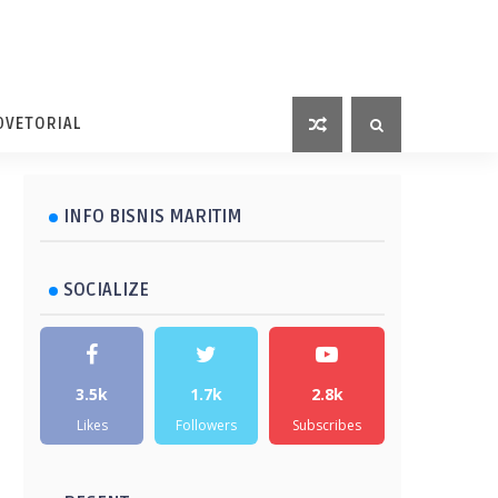
DVETORIAL
INFO BISNIS MARITIM
SOCIALIZE
3.5k
1.7k
2.8k
Likes
Followers
Subscribes