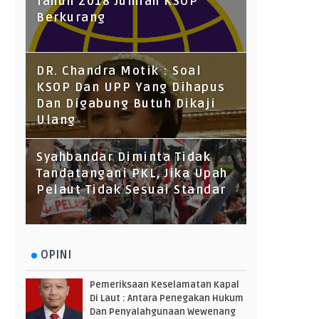
Tahun 2018 Jumlah KSOP
Berkurang
DR. Chandra Motik : Soal
KSOP Dan UPP Yang Dihapus
Dan Digabung Butuh Dikaji
Ulang
Syahbandar Diminta Tidak
Tandatangani PKL, Jika Upah
Pelaut Tidak Sesuai Standar
OPINI
Pemeriksaan Keselamatan Kapal
Di Laut : Antara Penegakan Hukum
Dan Penyalahgunaan Wewenang