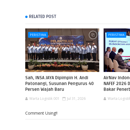
RELATED POST
PERISTIWA
PERISTIWA
Sah, INSA JAYA Dipimpin H. Andi
AirNav Indo
Patonangi, Susunan Pengurus 40
NAFEF 2026 D
Persen Wajah Baru
Bakar Pene
Warta Logistik 001
Jul 31, 2026
Warta Logisti
Comment Using!!