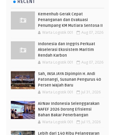
RECENT
Kemenhub Gerak Cepat
Penanganan dan Evakuasi
Penumpang KM Mutiara Sentosa II
Warta Logistik 001
Aug 07, 2026
Indonesia dan Inggris Perkuat
Akselerasi Ekosistem Maritim
Rendah Karbon
Warta Logistik 001
Aug 07, 2026
Sah, INSA JAYA Dipimpin H. Andi
Patonangi, Susunan Pengurus 40
Persen Wajah Baru
Warta Logistik 001
Jul 31, 2026
AirNav Indonesia Selenggarakan
NAFEF 2026 Dorong Efisiensi
Bahan Bakar Penerbangan
Warta Logistik 001
Jul 15, 2026
Lebih dari 140 Ribu Pelanggaran