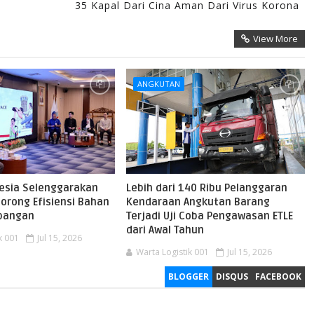
35 Kapal Dari Cina Aman Dari Virus Korona
View More
ANGKUTAN
nesia Selenggarakan
Lebih dari 140 Ribu Pelanggaran
orong Efisiensi Bahan
Kendaraan Angkutan Barang
rbangan
Terjadi Uji Coba Pengawasan ETLE
dari Awal Tahun
k 001
Jul 15, 2026
Warta Logistik 001
Jul 15, 2026
BLOGGER
DISQUS
FACEBOOK