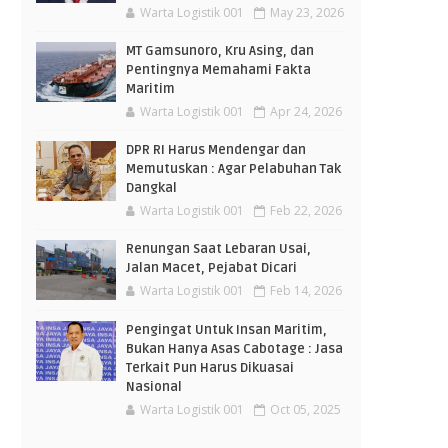
Warta Logistik 001
May 23, 2026
MT Gamsunoro, Kru Asing, dan
Pentingnya Memahami Fakta
Maritim
Warta Logistik 001
Apr 24, 2026
DPR RI Harus Mendengar dan
Memutuskan : Agar Pelabuhan Tak
Dangkal
Warta Logistik 001
Feb 22, 2026
Renungan Saat Lebaran Usai,
Jalan Macet, Pejabat Dicari
Warta Logistik 001
Feb 14, 2026
Pengingat Untuk Insan Maritim,
Bukan Hanya Asas Cabotage : Jasa
Terkait Pun Harus Dikuasai
Nasional
Warta Logistik 001
Oct 05, 2025