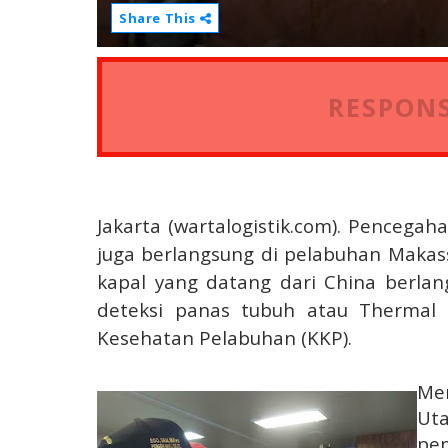
Share This
RESPONS
Jakarta (wartalogistik.com). Pencega
juga berlangsung di pelabuhan Makas
kapal yang datang dari China berla
deteksi panas tubuh atau Thermal 
Kesehatan Pelabuhan (KKP).
Me
Ut
pem