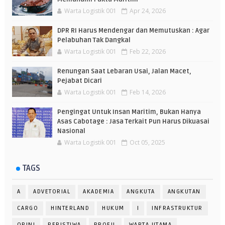
Warta Logistik 001
Apr 24, 2026
DPR RI Harus Mendengar dan Memutuskan : Agar
Pelabuhan Tak Dangkal
Warta Logistik 001
Feb 22, 2026
Renungan Saat Lebaran Usai, Jalan Macet,
Pejabat Dicari
Warta Logistik 001
Feb 14, 2026
Pengingat Untuk Insan Maritim, Bukan Hanya
Asas Cabotage : Jasa Terkait Pun Harus Dikuasai
Nasional
Warta Logistik 001
Oct 05, 2025
TAGS
A
ADVETORIAL
AKADEMIA
ANGKUTA
ANGKUTAN
CARGO
HINTERLAND
HUKUM
I
INFRASTRUKTUR
OPINI
PERISTIWA
PROFIL
WARTA UTAMA