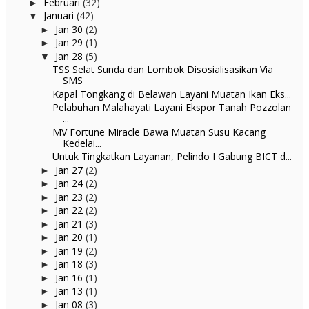
Februari
(32)
►
Januari
(42)
▼
Jan 30
(2)
►
Jan 29
(1)
►
Jan 28
(5)
▼
TSS Selat Sunda dan Lombok Disosialisasikan Via
SMS
Kapal Tongkang di Belawan Layani Muatan Ikan Eks...
Pelabuhan Malahayati Layani Ekspor Tanah Pozzolan
...
MV Fortune Miracle Bawa Muatan Susu Kacang
Kedelai...
Untuk Tingkatkan Layanan, Pelindo I Gabung BICT d...
Jan 27
(2)
►
Jan 24
(2)
►
Jan 23
(2)
►
Jan 22
(2)
►
Jan 21
(3)
►
Jan 20
(1)
►
Jan 19
(2)
►
Jan 18
(3)
►
Jan 16
(1)
►
Jan 13
(1)
►
Jan 08
(3)
►