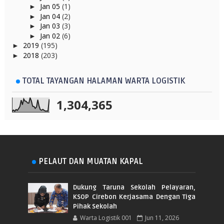
Jan 05
(1)
►
Jan 04
(2)
►
Jan 03
(3)
►
Jan 02
(6)
►
2019
(195)
►
2018
(203)
►
TOTAL TAYANGAN HALAMAN WARTA LOGISTIK
1,304,365
PELAUT DAN MUATAN KAPAL
Dukung Taruna Sekolah Pelayaran,
KSOP Cirebon Kerjasama Dengan Tiga
Pihak Sekolah
Warta Logistik 001
Jun 11, 2026