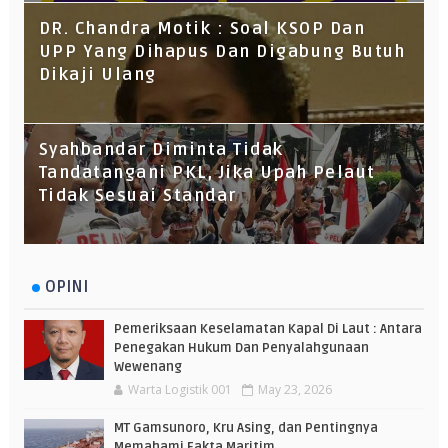
DR. Chandra Motik : Soal KSOP Dan
UPP Yang Dihapus Dan Digabung Butuh
Dikaji Ulang
Syahbandar Diminta Tidak
Tandatangani PKL, Jika Upah Pelaut
Tidak Sesuai Standar
OPINI
Pemeriksaan Keselamatan Kapal Di Laut : Antara
Penegakan Hukum Dan Penyalahgunaan
Wewenang
Warta Logistik 001
May 23, 2026
MT Gamsunoro, Kru Asing, dan Pentingnya
Memahami Fakta Maritim