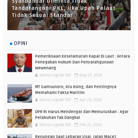
Syahbandar Diminta Tidak
Tandatangani PKL, Jika Upah Pelaut
Tidak Sesuai Standar
OPINI
Pemeriksaan Keselamatan Kapal Di Laut : Antara
Penegakan Hukum Dan Penyalahgunaan
Wewenang
Warta Logistik 001
May 23, 2026
MT Gamsunoro, Kru Asing, dan Pentingnya
Memahami Fakta Maritim
Warta Logistik 001
Apr 24, 2026
DPR RI Harus Mendengar dan Memutuskan : Agar
Pelabuhan Tak Dangkal
Warta Logistik 001
Feb 22, 2026
Renungan Saat Lebaran Usai, Jalan Macet,