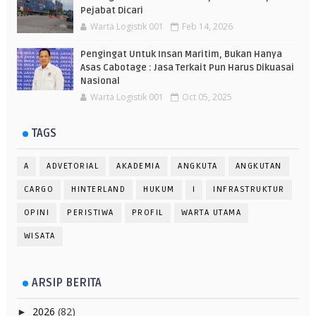
Pejabat Dicari
Warta Logistik 001
Feb 14, 2026
Pengingat Untuk Insan Maritim, Bukan Hanya
Asas Cabotage : Jasa Terkait Pun Harus Dikuasai
Nasional
Warta Logistik 001
Oct 05, 2025
TAGS
A
ADVETORIAL
AKADEMIA
ANGKUTA
ANGKUTAN
CARGO
HINTERLAND
HUKUM
I
INFRASTRUKTUR
OPINI
PERISTIWA
PROFIL
WARTA UTAMA
WISATA
ARSIP BERITA
2026
(82)
►