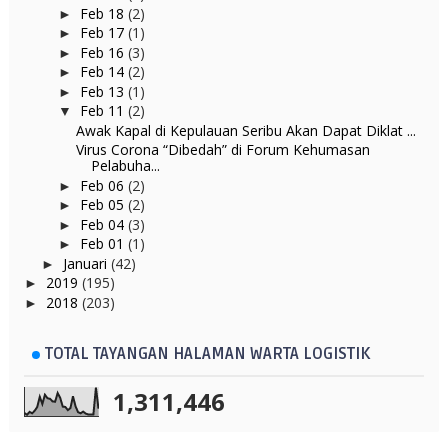
Feb 18
(2)
►
Feb 17
(1)
►
Feb 16
(3)
►
Feb 14
(2)
►
Feb 13
(1)
►
Feb 11
(2)
▼
Awak Kapal di Kepulauan Seribu Akan Dapat Diklat ...
Virus Corona “Dibedah” di Forum Kehumasan
Pelabuha...
Feb 06
(2)
►
Feb 05
(2)
►
Feb 04
(3)
►
Feb 01
(1)
►
Januari
(42)
►
2019
(195)
►
2018
(203)
►
TOTAL TAYANGAN HALAMAN WARTA LOGISTIK
1,311,446