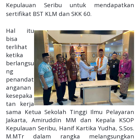
Kepulauan Seribu untuk mendapatkan
sertifikat BST KLM dan SKK 60.
Hal itu
bisa
terlihat
ketika
berlangsu
ng
penandat
anganan
kesepaka
tan kerja
sama Ketua Sekolah Tinggi Ilmu Pelayaran
Jakarta, Amiruddin MM dan Kepala KSOP
Kepulauan Seribu, Hanif Kartika Yudha, S.Sos.
M.MTr dalam rangka melangsungkan