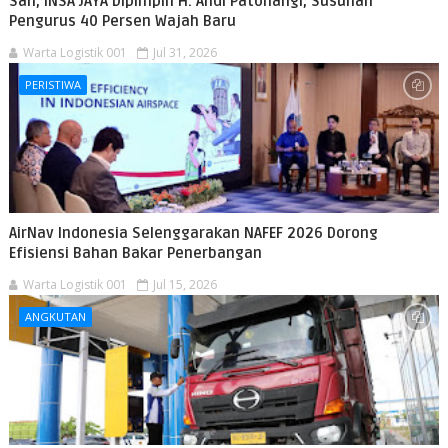
Sah, INSA JAYA Dipimpin H. Andi Patonangi, Susunan
Pengurus 40 Persen Wajah Baru
Warta Logistik 001
Jul 31, 2026
PERISTIWA
AirNav Indonesia Selenggarakan NAFEF 2026 Dorong
Efisiensi Bahan Bakar Penerbangan
Warta Logistik 001
Jul 15, 2026
ANGKUTAN