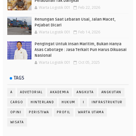
Pelabuhan Tak Dangkal
Warta Logistik 001
Feb 22, 2026
Renungan Saat Lebaran Usai, Jalan Macet,
Pejabat Dicari
Warta Logistik 001
Feb 14, 2026
Pengingat Untuk Insan Maritim, Bukan Hanya
Asas Cabotage : Jasa Terkait Pun Harus Dikuasai
Nasional
Warta Logistik 001
Oct 05, 2025
TAGS
A
ADVETORIAL
AKADEMIA
ANGKUTA
ANGKUTAN
CARGO
HINTERLAND
HUKUM
I
INFRASTRUKTUR
OPINI
PERISTIWA
PROFIL
WARTA UTAMA
WISATA