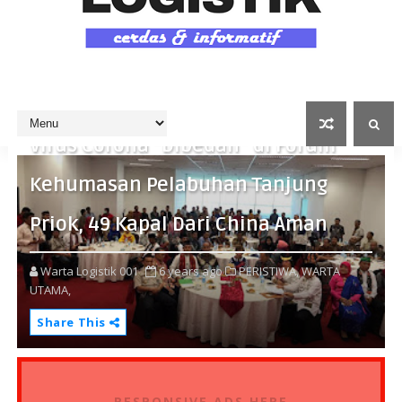
Virus Corona “Dibedah” di Forum
Kehumasan Pelabuhan Tanjung
Priok, 49 Kapal Dari China Aman
Warta Logistik 001
6 years ago
PERISTIWA,
WARTA
UTAMA,
Share This
RESPONSIVE ADS HERE