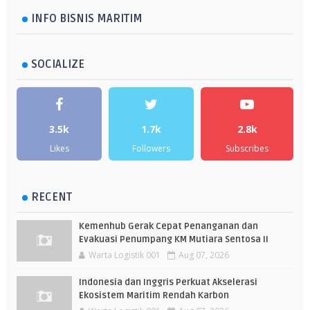
INFO BISNIS MARITIM
SOCIALIZE
3.5k
1.7k
2.8k
Likes
Followers
Subscribes
RECENT
Kemenhub Gerak Cepat Penanganan dan
Evakuasi Penumpang KM Mutiara Sentosa II
Warta Logistik 001
Aug 07, 2026
Indonesia dan Inggris Perkuat Akselerasi
Ekosistem Maritim Rendah Karbon