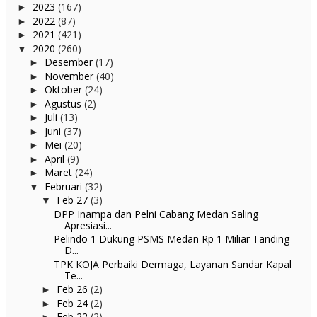
2023
(167)
►
2022
(87)
►
2021
(421)
►
2020
(260)
▼
Desember
(17)
►
November
(40)
►
Oktober
(24)
►
Agustus
(2)
►
Juli
(13)
►
Juni
(37)
►
Mei
(20)
►
April
(9)
►
Maret
(24)
►
Februari
(32)
▼
Feb 27
(3)
▼
DPP Inampa dan Pelni Cabang Medan Saling
Apresiasi...
Pelindo 1 Dukung PSMS Medan Rp 1 Miliar Tanding
D...
TPK KOJA Perbaiki Dermaga, Layanan Sandar Kapal
Te...
Feb 26
(2)
►
Feb 24
(2)
►
Feb 22
(2)