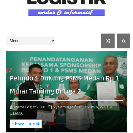
Pelindo 1 Dukung PSMS Medan Rp 1
Miliar Tanding Di Liga 2
Warta Logistik 001
6 years ago
PERISTIWA,
WARTA
UTAMA,
Share This