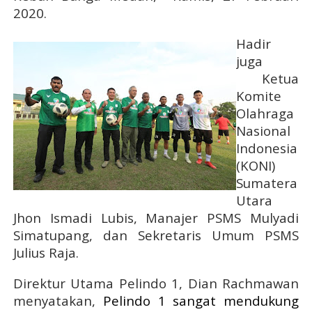
2020.
Hadir
juga
Ketua
Komite
Olahraga
Nasional
Indonesia
(KONI)
Sumatera
Utara
Jhon Ismadi Lubis, Manajer PSMS Mulyadi
Simatupang, dan Sekretaris Umum PSMS
Julius Raja.
Direktur Utama Pelindo 1, Dian Rachmawan
menyatakan,
Pelindo 1 sangat mendukung