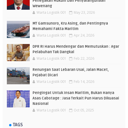
Penegakan Hukum Dan Penyalahgunaan
Wewenang
Warta Logistik 001
May 23, 2026
MT Gamsunoro, Kru Asing, dan Pentingnya
Memahami Fakta Maritim
Warta Logistik 001
Apr 24, 2026
DPR RI Harus Mendengar dan Memutuskan : Agar
Pelabuhan Tak Dangkal
Warta Logistik 001
Feb 22, 2026
Renungan Saat Lebaran Usai, Jalan Macet,
Pejabat Dicari
Warta Logistik 001
Feb 14, 2026
Pengingat Untuk Insan Maritim, Bukan Hanya
Asas Cabotage : Jasa Terkait Pun Harus Dikuasai
Nasional
Warta Logistik 001
Oct 05, 2025
TAGS