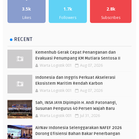
3.5k
1.7k
2.8k
Likes
Followers
Subscribes
RECENT
Kemenhub Gerak Cepat Penanganan dan
Evakuasi Penumpang KM Mutiara Sentosa II
Warta Logistik 001
Aug 07, 2026
Indonesia dan Inggris Perkuat Akselerasi
Ekosistem Maritim Rendah Karbon
Warta Logistik 001
Aug 07, 2026
Sah, INSA JAYA Dipimpin H. Andi Patonangi,
Susunan Pengurus 40 Persen Wajah Baru
Warta Logistik 001
Jul 31, 2026
AirNav Indonesia Selenggarakan NAFEF 2026
Dorong Efisiensi Bahan Bakar Penerbangan