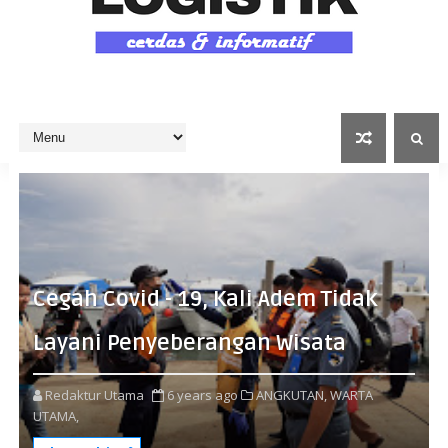
Cegah Covid - 19, Kali Adem Tidak
Layani Penyeberangan Wisata
Redaktur Utama
6 years ago
ANGKUTAN,
WARTA
UTAMA,