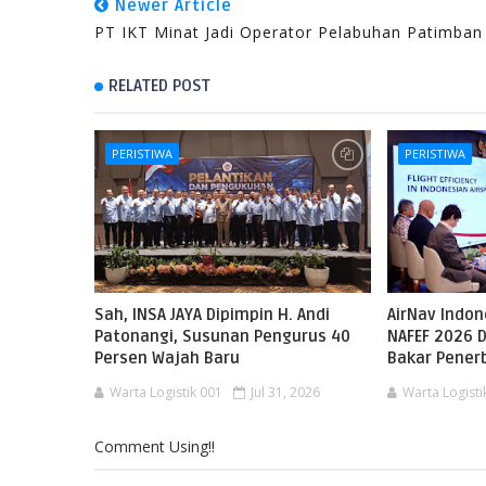
Newer Article
PT IKT Minat Jadi Operator Pelabuhan Patimban
RELATED POST
PERISTIWA
PERISTIWA
Sah, INSA JAYA Dipimpin H. Andi
AirNav Indo
Patonangi, Susunan Pengurus 40
NAFEF 2026 D
Persen Wajah Baru
Bakar Pene
Warta Logistik 001
Jul 31, 2026
Warta Logisti
Comment Using!!