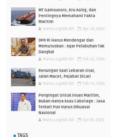
MT Gamsunoro, Kru Asing, dan
Pentingnya Memahami Fakta
Maritim
Warta Logistik 001
Apr 24, 2026
DPR RI Harus Mendengar dan
Memutuskan : Agar Pelabuhan Tak
Dangkal
Warta Logistik 001
Feb 22, 2026
Renungan Saat Lebaran Usai,
Jalan Macet, Pejabat Dicari
Warta Logistik 001
Feb 14, 2026
Pengingat Untuk Insan Maritim,
Bukan Hanya Asas Cabotage : Jasa
Terkait Pun Harus Dikuasai
Nasional
Warta Logistik 001
Oct 05, 2025
TAGS