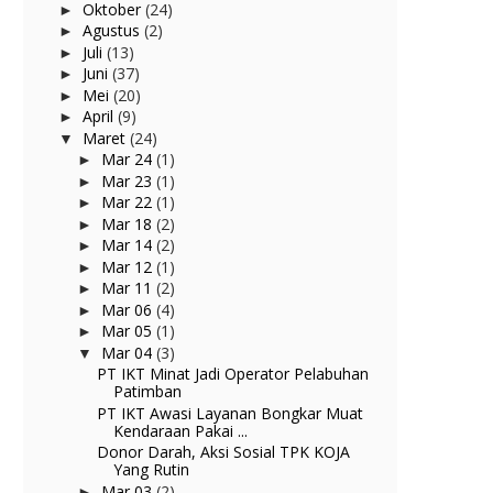
Oktober
(24)
►
Agustus
(2)
►
Juli
(13)
►
Juni
(37)
►
Mei
(20)
►
April
(9)
►
Maret
(24)
▼
Mar 24
(1)
►
Mar 23
(1)
►
Mar 22
(1)
►
Mar 18
(2)
►
Mar 14
(2)
►
Mar 12
(1)
►
Mar 11
(2)
►
Mar 06
(4)
►
Mar 05
(1)
►
Mar 04
(3)
▼
PT IKT Minat Jadi Operator Pelabuhan
Patimban
PT IKT Awasi Layanan Bongkar Muat
Kendaraan Pakai ...
Donor Darah, Aksi Sosial TPK KOJA
Yang Rutin
Mar 03
(2)
►