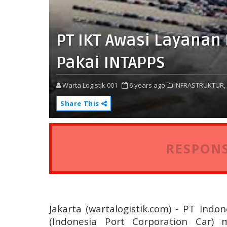
PT IKT Awasi Layanan
Pakai INTAPPS
Warta Logistik 001
6 years ago
INFRASTRUKTUR,
Share This
RESPONS
Jakarta (wartalogistik.com) - PT Ind
(Indonesia Port Corporation Car)