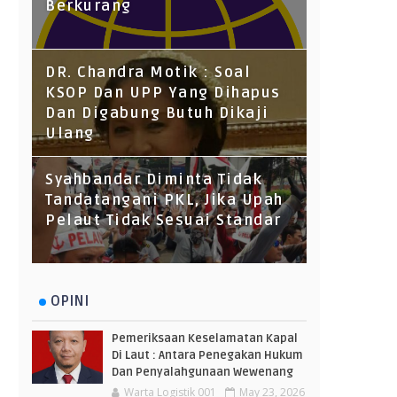
Berkurang
DR. Chandra Motik : Soal
KSOP Dan UPP Yang Dihapus
Dan Digabung Butuh Dikaji
Ulang
Syahbandar Diminta Tidak
Tandatangani PKL, Jika Upah
Pelaut Tidak Sesuai Standar
OPINI
Pemeriksaan Keselamatan Kapal
Di Laut : Antara Penegakan Hukum
Dan Penyalahgunaan Wewenang
Warta Logistik 001
May 23, 2026