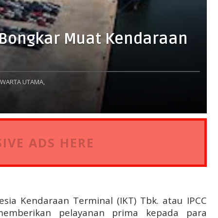
 Bongkar Muat Kendaraan
WARTA UTAMA,
IVE ADS HERE
onesia Kendaraan Terminal (IKT) Tbk. atau
IPCC
 memberikan pelayanan prima kepada para