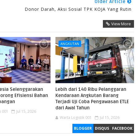
Older Article
Donor Darah, Aksi Sosial TPK KOJA Yang Rutin
View More
ANGKUTAN
nesia Selenggarakan
Lebih dari 140 Ribu Pelanggaran
orong Efisiensi Bahan
Kendaraan Angkutan Barang
rbangan
Terjadi Uji Coba Pengawasan ETLE
dari Awal Tahun
k 001
Jul 15, 2026
Warta Logistik 001
Jul 15, 2026
BLOGGER
DISQUS
FACEBOOK