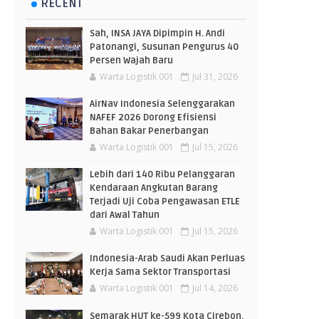
RECENT
Sah, INSA JAYA Dipimpin H. Andi
Patonangi, Susunan Pengurus 40
Persen Wajah Baru
Warta Logistik 001
Jul 31, 2026
AirNav Indonesia Selenggarakan
NAFEF 2026 Dorong Efisiensi
Bahan Bakar Penerbangan
Warta Logistik 001
Jul 15, 2026
Lebih dari 140 Ribu Pelanggaran
Kendaraan Angkutan Barang
Terjadi Uji Coba Pengawasan ETLE
dari Awal Tahun
Warta Logistik 001
Jul 15, 2026
Indonesia-Arab Saudi Akan Perluas
Kerja Sama Sektor Transportasi
Warta Logistik 001
Jul 14, 2026
Semarak HUT ke-599 Kota Cirebon,