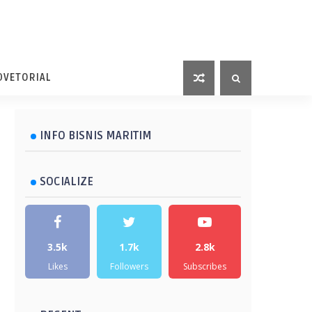
DVETORIAL
INFO BISNIS MARITIM
SOCIALIZE
3.5k
1.7k
2.8k
Likes
Followers
Subscribes