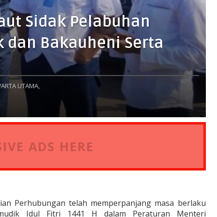
aut Sidak Pelabuhan
 dan Bakauheni Serta
ARTA UTAMA,
IVE ADS HERE
erian Perhubungan telah memperpanjang masa berlaku
mudik Idul Fitri 1441 H dalam Peraturan Menteri