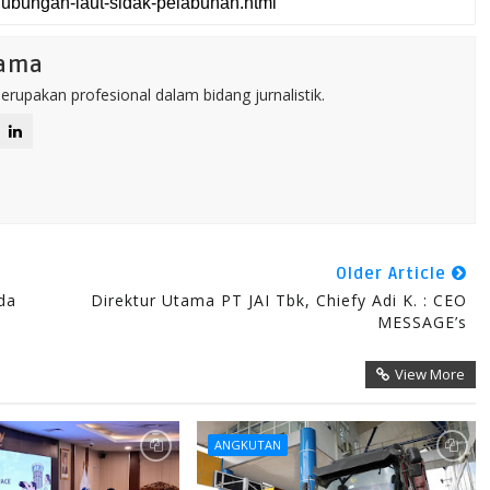
tama
rupakan profesional dalam bidang jurnalistik.
Older Article
da
Direktur Utama PT JAI Tbk, Chiefy Adi K. : CEO
MESSAGE’s
View More
ANGKUTAN