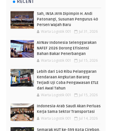
RECENT
Sah, INSA JAYA Dipimpin H. Andi
Patonangi, Susunan Pengurus 40
Persen Wajah Baru
Warta Logistik 001
Jul 31, 2026
AirNav Indonesia Selenggarakan
NAFEF 2026 Dorong Efisiensi
Bahan Bakar Penerbangan
Warta Logistik 001
Jul 15, 2026
Lebih dari 140 Ribu Pelanggaran
Kendaraan Angkutan Barang
Terjadi Uji Coba Pengawasan ETLE
dari Awal Tahun
Warta Logistik 001
Jul 15, 2026
Indonesia-Arab Saudi Akan Perluas
Kerja Sama Sektor Transportasi
Warta Logistik 001
Jul 14, 2026
Semarak HUT ke-599 Kota Cirebon,