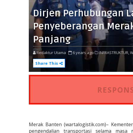
Dirjen Perhubungan L
Penyeberangan Merak
Panjang
Redaktur Utama
6 years ago
INFRASTRUKTUR,
W
Share This
RESPONS
Merak Banten (wartalogistik.com)– Kement
pengendalian transportasi selama masa 