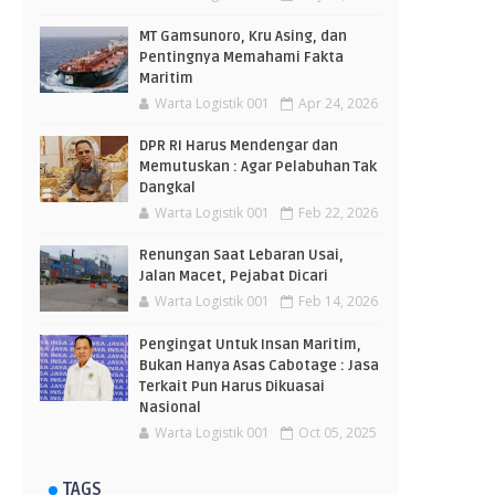
MT Gamsunoro, Kru Asing, dan
Pentingnya Memahami Fakta
Maritim
Warta Logistik 001
Apr 24, 2026
DPR RI Harus Mendengar dan
Memutuskan : Agar Pelabuhan Tak
Dangkal
Warta Logistik 001
Feb 22, 2026
Renungan Saat Lebaran Usai,
Jalan Macet, Pejabat Dicari
Warta Logistik 001
Feb 14, 2026
Pengingat Untuk Insan Maritim,
Bukan Hanya Asas Cabotage : Jasa
Terkait Pun Harus Dikuasai
Nasional
Warta Logistik 001
Oct 05, 2025
TAGS