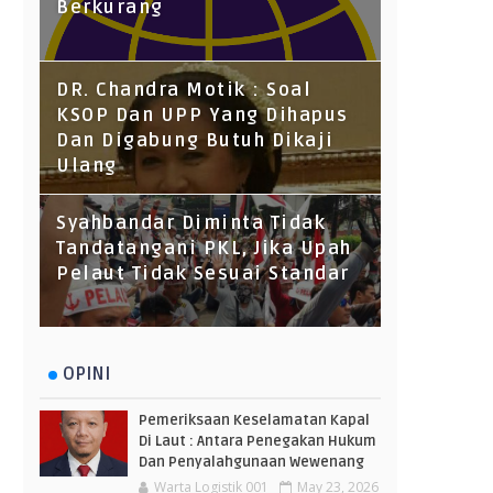
Berkurang
DR. Chandra Motik : Soal
KSOP Dan UPP Yang Dihapus
Dan Digabung Butuh Dikaji
Ulang
Syahbandar Diminta Tidak
Tandatangani PKL, Jika Upah
Pelaut Tidak Sesuai Standar
OPINI
Pemeriksaan Keselamatan Kapal
Di Laut : Antara Penegakan Hukum
Dan Penyalahgunaan Wewenang
Warta Logistik 001
May 23, 2026