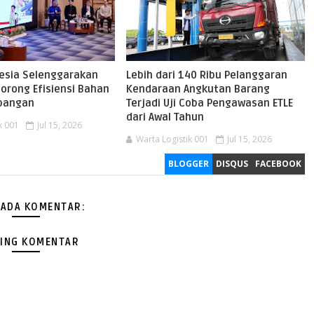
nesia Selenggarakan
Lebih dari 140 Ribu Pelanggaran
orong Efisiensi Bahan
Kendaraan Angkutan Barang
rbangan
Terjadi Uji Coba Pengawasan ETLE
dari Awal Tahun
k 001
Jul 15, 2026
Warta Logistik 001
Jul 15, 2026
BLOGGER
DISQUS
FACEBOOK
 ADA KOMENTAR:
ING KOMENTAR