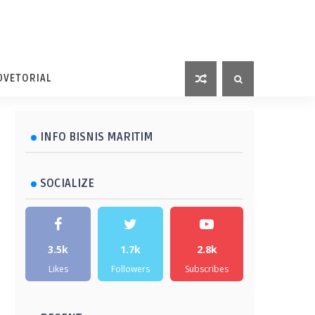
DVETORIAL
INFO BISNIS MARITIM
SOCIALIZE
3.5k
1.7k
2.8k
Likes
Followers
Subscribes