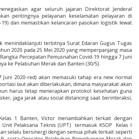
enegaskan agar seluruh jajaran Direktorat Jenderal
an pentingnya pelayanan keselamatan pelayaran di
19) dan memastikan kelancaran pasokan logistik lewat
 menindaklanjuti terbitnya Surat Edaran Gugus Tugas
ahun 2020 pada 25 Mei 2020 yang memperpanjang masa
Rangka Percepatan Pemusnahan Covid-19 hingga 7 Juni
nnya ke Pelabuhan Merak dan Banten (30/5).
a 7 Juni 2020-red) akan memasuki tahap era new normal
portasi laut akan diberlakukan, dimana masyarakat akan
amun harus tetap menerapkan protokol kesehatan guna
, jaga jarak atau social distancing saat berinteraksi,
Kelas 1 Banten, Victor menambahkan terkait dengan
a Unit Pelaksana Teknis (UPT)
termasuk KSOP
Kelas I
an selalu bersinergi dengan semua pihak terkait seperti
19
serta Operator Pelabuhan Penyebangan Merak dan