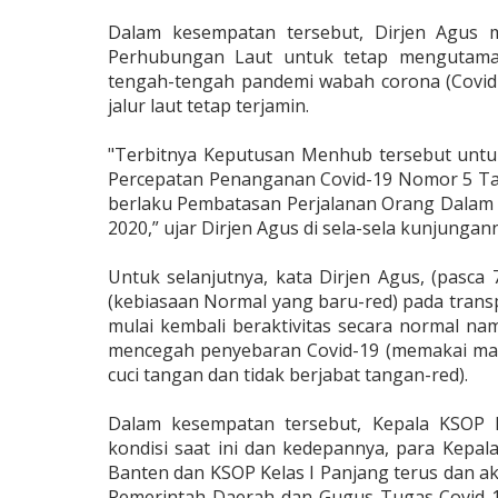
Dalam kesempatan tersebut, Dirjen Agus m
Perhubungan Laut untuk tetap mengutamak
tengah-tengah pandemi wabah corona (Covid-
jalur laut tetap terjamin.
"Terbitnya Keputusan Menhub tersebut untuk
Percepatan Penanganan Covid-19 Nomor 5 T
berlaku Pembatasan Perjalanan Orang Dalam 
2020,” ujar Dirjen Agus di sela-sela kunjunga
Untuk selanjutnya, kata Dirjen Agus, (pasc
(kebiasaan Normal yang baru-red) pada trans
mulai kembali beraktivitas secara normal n
mencegah penyebaran Covid-19 (memakai masker
cuci tangan dan tidak berjabat tangan-red).
Dalam kesempatan tersebut, Kepala KSOP 
kondisi saat ini dan kedepannya, para Kepal
Banten dan KSOP Kelas I Panjang terus dan ak
Pemerintah Daerah dan Gugus Tugas Covid-