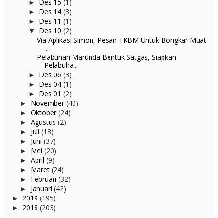
Des 15
(1)
►
Des 14
(3)
►
Des 11
(1)
►
Des 10
(2)
▼
Via Aplikasi Simon, Pesan TKBM Untuk Bongkar Muat
...
Pelabuhan Marunda Bentuk Satgas, Siapkan
Pelabuha...
Des 06
(3)
►
Des 04
(1)
►
Des 01
(2)
►
November
(40)
►
Oktober
(24)
►
Agustus
(2)
►
Juli
(13)
►
Juni
(37)
►
Mei
(20)
►
April
(9)
►
Maret
(24)
►
Februari
(32)
►
Januari
(42)
►
2019
(195)
►
2018
(203)
►