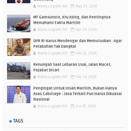
Warta Logistik 001
May 23, 2026
MT Gamsunoro, Kru Asing, dan Pentingnya
Memahami Fakta Maritim
Warta Logistik 001
Apr 24, 2026
DPR RI Harus Mendengar dan Memutuskan : Agar
Pelabuhan Tak Dangkal
Warta Logistik 001
Feb 22, 2026
Renungan Saat Lebaran Usai, Jalan Macet,
Pejabat Dicari
Warta Logistik 001
Feb 14, 2026
Pengingat Untuk Insan Maritim, Bukan Hanya
Asas Cabotage : Jasa Terkait Pun Harus Dikuasai
Nasional
Warta Logistik 001
Oct 05, 2025
TAGS