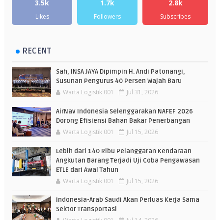
3.5k
1.7k
2.8k
Likes
Followers
Subscribes
RECENT
Sah, INSA JAYA Dipimpin H. Andi Patonangi,
Susunan Pengurus 40 Persen Wajah Baru
Warta Logistik 001
Jul 31, 2026
AirNav Indonesia Selenggarakan NAFEF 2026
Dorong Efisiensi Bahan Bakar Penerbangan
Warta Logistik 001
Jul 15, 2026
Lebih dari 140 Ribu Pelanggaran Kendaraan
Angkutan Barang Terjadi Uji Coba Pengawasan
ETLE dari Awal Tahun
Warta Logistik 001
Jul 15, 2026
Indonesia-Arab Saudi Akan Perluas Kerja Sama
Sektor Transportasi