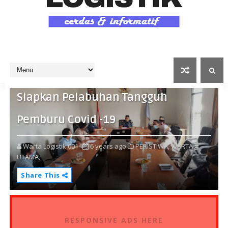
Pelabuhan Marunda Bentuk Satgas,
Siapkan Pelabuhan Tangguh
Pemburu Covid -19
Warta Logistik 001
6 years ago
PERISTIWA,
WARTA
UTAMA,
Share This
RESPONSIVE ADS HERE