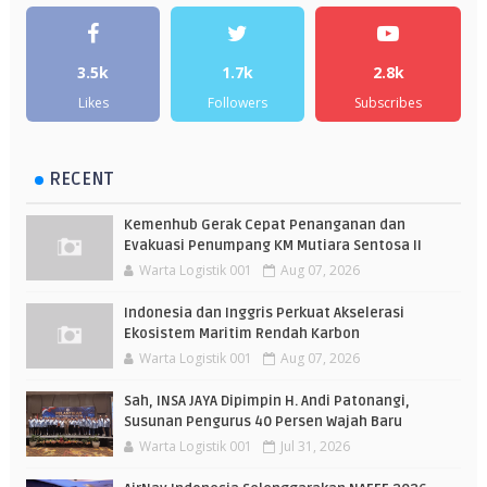
3.5k
1.7k
2.8k
Likes
Followers
Subscribes
RECENT
Kemenhub Gerak Cepat Penanganan dan
Evakuasi Penumpang KM Mutiara Sentosa II
Warta Logistik 001
Aug 07, 2026
Indonesia dan Inggris Perkuat Akselerasi
Ekosistem Maritim Rendah Karbon
Warta Logistik 001
Aug 07, 2026
Sah, INSA JAYA Dipimpin H. Andi Patonangi,
Susunan Pengurus 40 Persen Wajah Baru
Warta Logistik 001
Jul 31, 2026