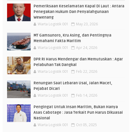
Pemeriksaan Keselamatan Kapal Di Laut : Antara
Penegakan Hukum Dan Penyalahgunaan
Wewenang
Warta Logistik 001
May 23, 2026
MT Gamsunoro, Kru Asing, dan Pentingnya
Memahami Fakta Maritim
Warta Logistik 001
Apr 24, 2026
DPR RI Harus Mendengar dan Memutuskan : Agar
Pelabuhan Tak Dangkal
Warta Logistik 001
Feb 22, 2026
Renungan Saat Lebaran Usai, Jalan Macet,
Pejabat Dicari
Warta Logistik 001
Feb 14, 2026
Pengingat Untuk Insan Maritim, Bukan Hanya
Asas Cabotage : Jasa Terkait Pun Harus Dikuasai
Nasional
Warta Logistik 001
Oct 05, 2025