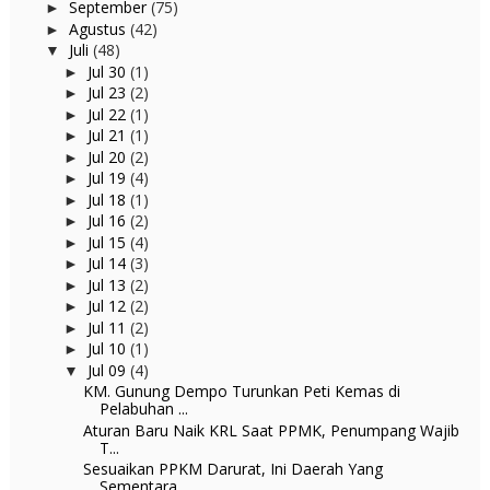
September
(75)
►
Agustus
(42)
►
Juli
(48)
▼
Jul 30
(1)
►
Jul 23
(2)
►
Jul 22
(1)
►
Jul 21
(1)
►
Jul 20
(2)
►
Jul 19
(4)
►
Jul 18
(1)
►
Jul 16
(2)
►
Jul 15
(4)
►
Jul 14
(3)
►
Jul 13
(2)
►
Jul 12
(2)
►
Jul 11
(2)
►
Jul 10
(1)
►
Jul 09
(4)
▼
KM. Gunung Dempo Turunkan Peti Kemas di
Pelabuhan ...
Aturan Baru Naik KRL Saat PPMK, Penumpang Wajib
T...
Sesuaikan PPKM Darurat, Ini Daerah Yang
Sementara ...