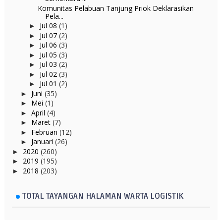
Komunitas Pelabuan Tanjung Priok Deklarasikan
Pela...
Jul 08
(1)
►
Jul 07
(2)
►
Jul 06
(3)
►
Jul 05
(3)
►
Jul 03
(2)
►
Jul 02
(3)
►
Jul 01
(2)
►
Juni
(35)
►
Mei
(1)
►
April
(4)
►
Maret
(7)
►
Februari
(12)
►
Januari
(26)
►
2020
(260)
►
2019
(195)
►
2018
(203)
►
TOTAL TAYANGAN HALAMAN WARTA LOGISTIK