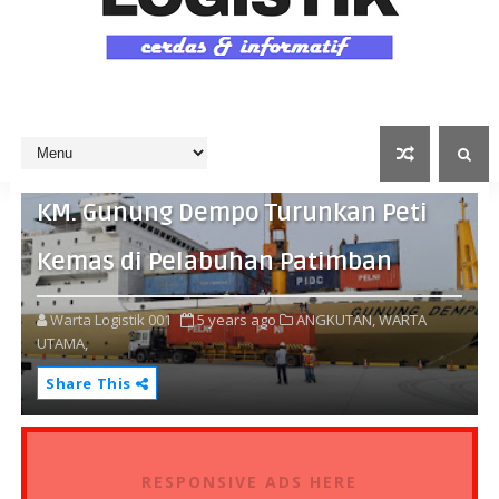
KM. Gunung Dempo Turunkan Peti
Kemas di Pelabuhan Patimban
Warta Logistik 001
5 years ago
ANGKUTAN,
WARTA
UTAMA,
Share This
RESPONSIVE ADS HERE