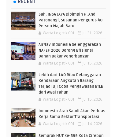
RECENT
Sah, INSA JAYA Dipimpin H. Andi
Patonangi, Susunan Pengurus 40
Persen Wajah Baru
Warta Logistik 001
Jul 31, 2026
AirNav Indonesia Selenggarakan
NAFEF 2026 Dorong Efisiensi
Bahan Bakar Penerbangan
Warta Logistik 001
Jul 15, 2026
Lebih dari 140 Ribu Pelanggaran
Kendaraan Angkutan Barang
Terjadi Uji Coba Pengawasan ETLE
dari Awal Tahun
Warta Logistik 001
Jul 15, 2026
Indonesia-Arab Saudi Akan Perluas
Kerja Sama Sektor Transportasi
Warta Logistik 001
Jul 14, 2026
Semarak HUT ke-599 Kota Cirebon,