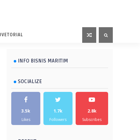
DVETORIAL
INFO BISNIS MARITIM
SOCIALIZE
3.5k
1.7k
2.8k
Likes
Followers
Subscribes