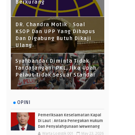
Berkurang
DR. Chandra Motik : Soal
KSOP Dan UPP Yang Dihapus
Dan Digabung Butuh Dikaji
Ulang
Syahbandar Diminta Tidak
Tandatangani PKL, Jika Upah
Pelaut Tidak Sesuai Standar
OPINI
Pemeriksaan Keselamatan Kapal
Di Laut : Antara Penegakan Hukum
Dan Penyalahgunaan Wewenang
Warta Logistik 001
May 23, 2026