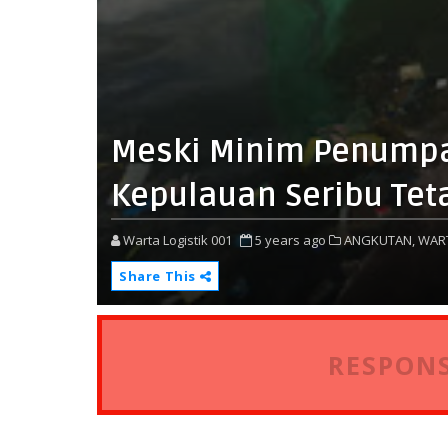
Meski Minim Penumpan
Kepulauan Seribu Tet
Warta Logistik 001
5 years ago
ANGKUTAN,
WAR
Share This
RESPONS