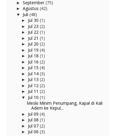
September
(75)
►
Agustus
(42)
►
Juli
(48)
▼
Jul 30
(1)
►
Jul 23
(2)
►
Jul 22
(1)
►
Jul 21
(1)
►
Jul 20
(2)
►
Jul 19
(4)
►
Jul 18
(1)
►
Jul 16
(2)
►
Jul 15
(4)
►
Jul 14
(3)
►
Jul 13
(2)
►
Jul 12
(2)
►
Jul 11
(2)
►
Jul 10
(1)
▼
Meski Minim Penumpang, Kapal di Kali
Adem ke Kepul...
Jul 09
(4)
►
Jul 08
(1)
►
Jul 07
(2)
►
Jul 06
(3)
►