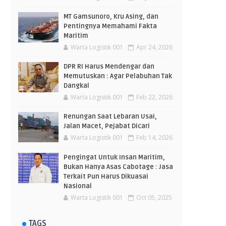
MT Gamsunoro, Kru Asing, dan
Pentingnya Memahami Fakta
Maritim
Warta Logistik 001
Apr 24, 2026
DPR RI Harus Mendengar dan
Memutuskan : Agar Pelabuhan Tak
Dangkal
Warta Logistik 001
Feb 22, 2026
Renungan Saat Lebaran Usai,
Jalan Macet, Pejabat Dicari
Warta Logistik 001
Feb 14, 2026
Pengingat Untuk Insan Maritim,
Bukan Hanya Asas Cabotage : Jasa
Terkait Pun Harus Dikuasai
Nasional
Warta Logistik 001
Oct 05, 2025
TAGS