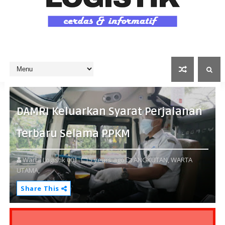
DAMRI Keluarkan Syarat Perjalanan
Terbaru Selama PPKM
Warta Logistik 001
5 years ago
ANGKUTAN,
WARTA
UTAMA,
Share This