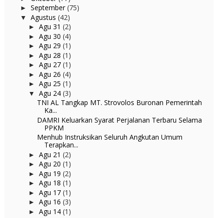
September
(75)
►
Agustus
(42)
▼
Agu 31
(2)
►
Agu 30
(4)
►
Agu 29
(1)
►
Agu 28
(1)
►
Agu 27
(1)
►
Agu 26
(4)
►
Agu 25
(1)
►
Agu 24
(3)
▼
TNI AL Tangkap MT. Strovolos Buronan Pemerintah
Ka...
DAMRI Keluarkan Syarat Perjalanan Terbaru Selama
PPKM
Menhub Instruksikan Seluruh Angkutan Umum
Terapkan...
Agu 21
(2)
►
Agu 20
(1)
►
Agu 19
(2)
►
Agu 18
(1)
►
Agu 17
(1)
►
Agu 16
(3)
►
Agu 14
(1)
►