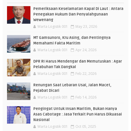
Pemeriksaan Keselamatan Kapal Di Laut : Antara
Penegakan Hukum Dan Penyalahgunaan
Wewenang
Warta Logistik 001
May 23, 2026
MT Gamsunoro, Kru Asing, dan Pentingnya
Memahami Fakta Maritim
Warta Logistik 001
Apr 24, 2026
DPR RI Harus Mendengar dan Memutuskan : Agar
Pelabuhan Tak Dangkal
Warta Logistik 001
Feb 22, 2026
Renungan Saat Lebaran Usai, Jalan Macet,
Pejabat Dicari
Warta Logistik 001
Feb 14, 2026
Pengingat Untuk Insan Maritim, Bukan Hanya
Asas Cabotage : Jasa Terkait Pun Harus Dikuasai
Nasional
Warta Logistik 001
Oct 05, 2025