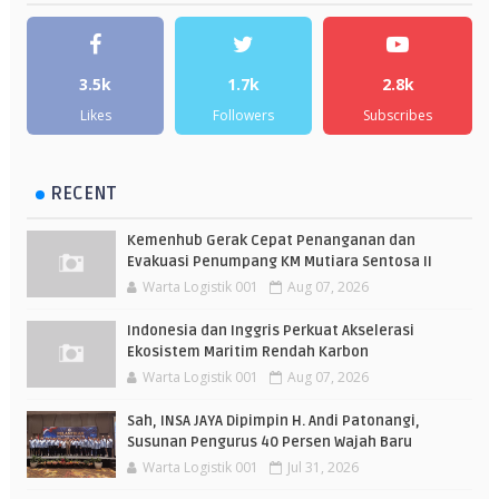
3.5k
1.7k
2.8k
Likes
Followers
Subscribes
RECENT
Kemenhub Gerak Cepat Penanganan dan
Evakuasi Penumpang KM Mutiara Sentosa II
Warta Logistik 001
Aug 07, 2026
Indonesia dan Inggris Perkuat Akselerasi
Ekosistem Maritim Rendah Karbon
Warta Logistik 001
Aug 07, 2026
Sah, INSA JAYA Dipimpin H. Andi Patonangi,
Susunan Pengurus 40 Persen Wajah Baru
Warta Logistik 001
Jul 31, 2026