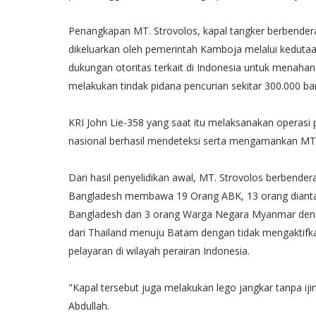
Penangkapan MT. Strovolos, kapal tangker berbendera
dikeluarkan oleh pemerintah Kamboja melalui kedutaa
dukungan otoritas terkait di Indonesia untuk menaha
melakukan tindak pidana pencurian sekitar 300.000 ba
KRI John Lie-358 yang saat itu melaksanakan operasi 
nasional berhasil mendeteksi serta mengamankan MT.
Dari hasil penyelidikan awal, MT. Strovolos berben
Bangladesh membawa 19 Orang ABK, 13 orang dianta
Bangladesh dan 3 orang Warga Negara Myanmar deng
dari Thailand menuju Batam dengan tidak mengaktifka
pelayaran di wilayah perairan Indonesia.
"Kapal tersebut juga melakukan lego jangkar tanpa ijin
Abdullah.