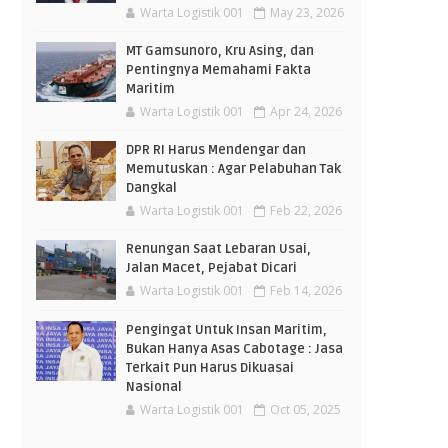
Warta Logistik 001
May 23, 2026
MT Gamsunoro, Kru Asing, dan
Pentingnya Memahami Fakta
Maritim
Warta Logistik 001
Apr 24, 2026
DPR RI Harus Mendengar dan
Memutuskan : Agar Pelabuhan Tak
Dangkal
Warta Logistik 001
Feb 22, 2026
Renungan Saat Lebaran Usai,
Jalan Macet, Pejabat Dicari
Warta Logistik 001
Feb 14, 2026
Pengingat Untuk Insan Maritim,
Bukan Hanya Asas Cabotage : Jasa
Terkait Pun Harus Dikuasai
Nasional
Warta Logistik 001
Oct 05, 2025