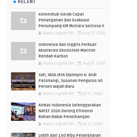
RECENT
Kemenhub Gerak Cepat
Penanganan dan Evakuasi
Penumpang KM Mutiara Sentosa II
Warta Logistik 001
Aug 07, 2026
Indonesia dan Inggris Perkuat
Akselerasi Ekosistem Maritim
Rendah Karbon
Warta Logistik 001
Aug 07, 2026
Sah, INSA JAYA Dipimpin H. Andi
Patonangi, Susunan Pengurus 40
Persen Wajah Baru
Warta Logistik 001
Jul 31, 2026
AirNav Indonesia Selenggarakan
NAFEF 2026 Dorong Efisiensi
Bahan Bakar Penerbangan
Warta Logistik 001
Jul 15, 2026
Lebih dari 140 Ribu Pelanggaran