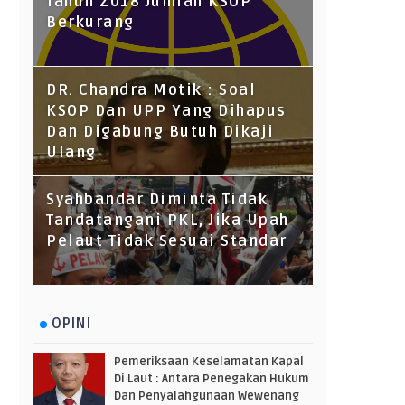
Tahun 2018 Jumlah KSOP
Berkurang
DR. Chandra Motik : Soal
KSOP Dan UPP Yang Dihapus
Dan Digabung Butuh Dikaji
Ulang
Syahbandar Diminta Tidak
Tandatangani PKL, Jika Upah
Pelaut Tidak Sesuai Standar
OPINI
Pemeriksaan Keselamatan Kapal
Di Laut : Antara Penegakan Hukum
Dan Penyalahgunaan Wewenang