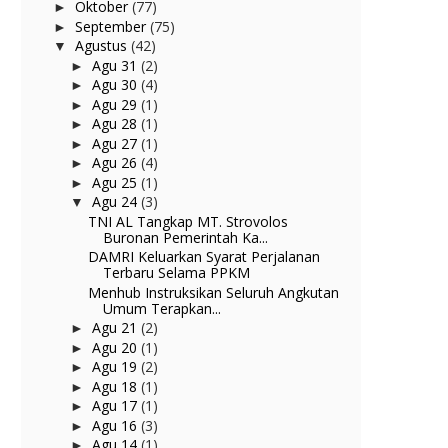
Oktober
(77)
►
September
(75)
►
Agustus
(42)
▼
Agu 31
(2)
►
Agu 30
(4)
►
Agu 29
(1)
►
Agu 28
(1)
►
Agu 27
(1)
►
Agu 26
(4)
►
Agu 25
(1)
►
Agu 24
(3)
▼
TNI AL Tangkap MT. Strovolos
Buronan Pemerintah Ka...
DAMRI Keluarkan Syarat Perjalanan
Terbaru Selama PPKM
Menhub Instruksikan Seluruh Angkutan
Umum Terapkan...
Agu 21
(2)
►
Agu 20
(1)
►
Agu 19
(2)
►
Agu 18
(1)
►
Agu 17
(1)
►
Agu 16
(3)
►
Agu 14
(1)
►