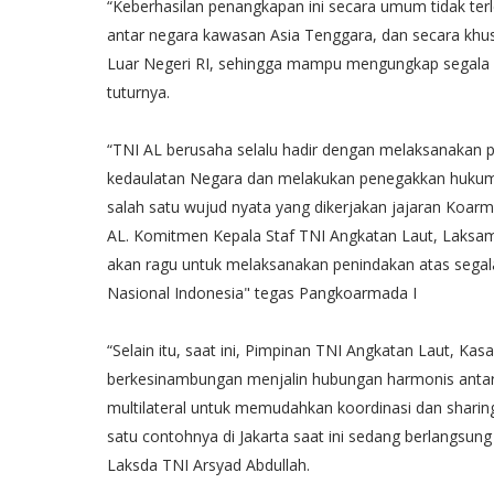
“Keberhasilan penangkapan ini secara umum tidak ter
antar negara kawasan Asia Tenggara, dan secara khu
Luar Negeri RI, sehingga mampu mengungkap segala be
tuturnya.
“TNI AL berusaha selalu hadir dengan melaksanakan pa
kedaulatan Negara dan melakukan penegakkan huku
salah satu wujud nyata yang dikerjakan jajaran Koar
AL. Komitmen Kepala Staf TNI Angkatan Laut, Laksama
akan ragu untuk melaksanakan penindakan atas segala 
Nasional Indonesia" tegas Pangkoarmada I
“Selain itu, saat ini, Pimpinan TNI Angkatan Laut, K
berkesinambungan menjalin hubungan harmonis antar 
multilateral untuk memudahkan koordinasi dan sharing
satu contohnya di Jakarta saat ini sedang berlangsun
Laksda TNI Arsyad Abdullah.