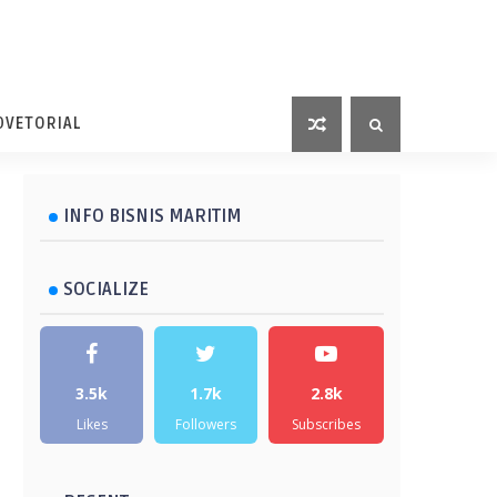
DVETORIAL
INFO BISNIS MARITIM
SOCIALIZE
3.5k
1.7k
2.8k
Likes
Followers
Subscribes