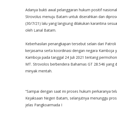
Adanya bukti awal pelanggaran hukum positif nasional
Strovolus menuju Batam untuk diserahkan dan diprose
(30/7/21) lalu yang langsung dilakukan karantina sesu
oleh Lanal Batam.
Keberhasilan penangkapan tersebut selain dari Patroli 
kerjasama serta koordinasi dengan negara Kamboja y
Kamboja pada tanggal 24 Juli 2021 tentang permohona
MT. Strovolos berbendera Bahamas GT 28.546 yang did
minyak mentah.
“Sampai dengan saat ini proses hukum perkaranya tel
Kejaksaan Negeri Batam, selanjutnya menunggu prose
jelas Pangkoarmada I