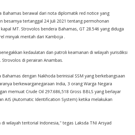
 Bahamas berawal dari nota diplomatik red notice yang
n besarnya tertanggal 24 Juli 2021 tentang permohonan
n kapal MT. Strovolos bendera Bahamas, GT 28.546 yang diduga
rel minyak mentah dari Kamboja .
penegakkan kedaulatan dan patroli keamanan di wilayah yurisdiksi
 Strovolos di perairan Anambas.
dera Bahamas dengan Nakhoda berinisial SSM yang berkebangsaan
ranya berkewarganegaraan India, 3 orang Warga Negara
an memuat Crude Oil 297.686,518 Gross BBLS yang berlayar
n AIS (Automatic Identification System) ketika melakukan
 di wilayah teritorial Indonesia," tegas Laksda TNI Arsyad