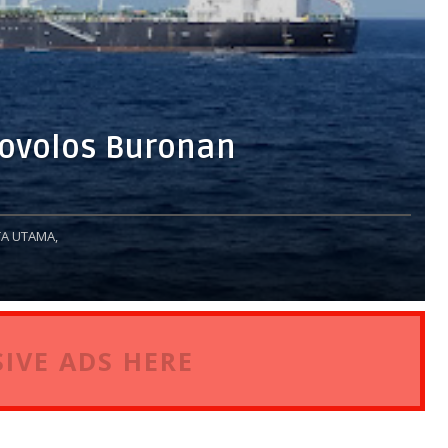
rovolos Buronan
A UTAMA,
IVE ADS HERE