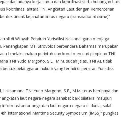
lepas dari adanya kerja sama dan koordinasi serta hubungan baik
sus koordinasi antara TNI Angkatan Laut dengan Kementerian
ntuk tindak kejahatan lintas negara (transnational crime)”
troli di Wilayah Perairan Yurisdiksi Nasional guna menjaga
m. Penangkapan MT. Strovolos berbendera Bahamas merupakan
mada I melaksanakan perintah dan komitmen dari pimpinan TNI
na TNI Yudo Margono, S.E., M.M. sudah jelas, TNI AL tidak
bentuk pelanggaran hukum yang terjadi di perairan Yurisdiksi
asal, Laksamana TNI Yudo Margono, S.E., M.M. terus berupaya dan
angkatan laut negara-negara sahabat baik bilateral maupun
 informasi antar angkatan laut negara-negara di dunia, salah
g 4th International Maritime Security Symposium (IMSS)” pungkas