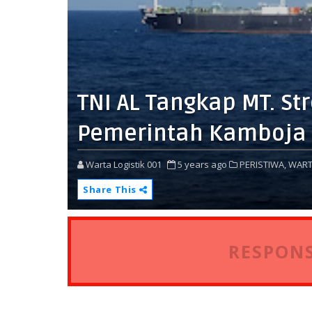
TNI AL Tangkap MT. St
Pemerintah Kamboja
Warta Logistik 001
5 years ago
PERISTIWA,
WART
Share This
RESPONS