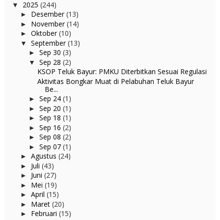
2025
(244)
▼
Desember
(13)
►
November
(14)
►
Oktober
(10)
►
September
(13)
▼
Sep 30
(3)
►
Sep 28
(2)
▼
KSOP Teluk Bayur: PMKU Diterbitkan Sesuai Regulasi
Aktivitas Bongkar Muat di Pelabuhan Teluk Bayur
Be...
Sep 24
(1)
►
Sep 20
(1)
►
Sep 18
(1)
►
Sep 16
(2)
►
Sep 08
(2)
►
Sep 07
(1)
►
Agustus
(24)
►
Juli
(43)
►
Juni
(27)
►
Mei
(19)
►
April
(15)
►
Maret
(20)
►
Februari
(15)
►