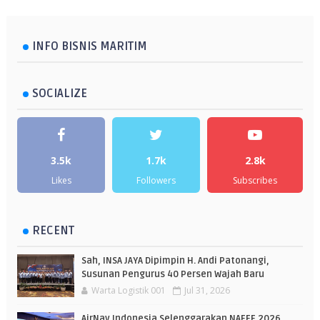
INFO BISNIS MARITIM
SOCIALIZE
3.5k
1.7k
2.8k
Likes
Followers
Subscribes
RECENT
Sah, INSA JAYA Dipimpin H. Andi Patonangi,
Susunan Pengurus 40 Persen Wajah Baru
Warta Logistik 001
Jul 31, 2026
AirNav Indonesia Selenggarakan NAFEF 2026