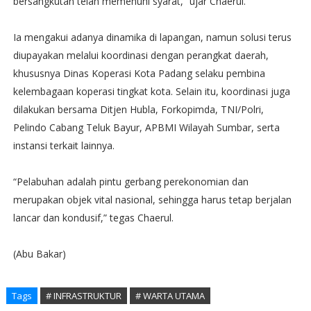
bersangkutan telah memenuhi syarat,” ujar Chaerul.
Ia mengakui adanya dinamika di lapangan, namun solusi terus
diupayakan melalui koordinasi dengan perangkat daerah,
khususnya Dinas Koperasi Kota Padang selaku pembina
kelembagaan koperasi tingkat kota. Selain itu, koordinasi juga
dilakukan bersama Ditjen Hubla, Forkopimda, TNI/Polri,
Pelindo Cabang Teluk Bayur, APBMI Wilayah Sumbar, serta
instansi terkait lainnya.
“Pelabuhan adalah pintu gerbang perekonomian dan
merupakan objek vital nasional, sehingga harus tetap berjalan
lancar dan kondusif,” tegas Chaerul.
(Abu Bakar)
Tags
# INFRASTRUKTUR
# WARTA UTAMA