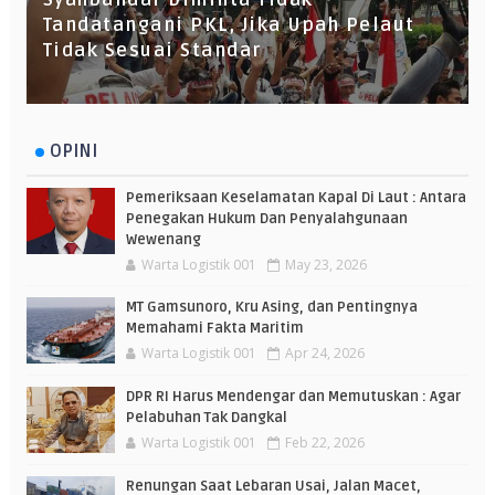
Syahbandar Diminta Tidak
Tandatangani PKL, Jika Upah Pelaut
Tidak Sesuai Standar
OPINI
Pemeriksaan Keselamatan Kapal Di Laut : Antara
Penegakan Hukum Dan Penyalahgunaan
Wewenang
Warta Logistik 001
May 23, 2026
MT Gamsunoro, Kru Asing, dan Pentingnya
Memahami Fakta Maritim
Warta Logistik 001
Apr 24, 2026
DPR RI Harus Mendengar dan Memutuskan : Agar
Pelabuhan Tak Dangkal
Warta Logistik 001
Feb 22, 2026
Renungan Saat Lebaran Usai, Jalan Macet,