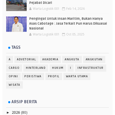
Pejabat Dicari
Warta Logistik 001
Feb 14, 2026
Pengingat Untuk Insan Maritim, Bukan Hanya
Asas Cabotage : Jasa Terkait Pun Harus Dikuasai
Nasional
Warta Logistik 001
Oct 05, 2025
TAGS
A
ADVETORIAL
AKADEMIA
ANGKUTA
ANGKUTAN
CARGO
HINTERLAND
HUKUM
I
INFRASTRUKTUR
OPINI
PERISTIWA
PROFIL
WARTA UTAMA
WISATA
ARSIP BERITA
2026
(80)
►