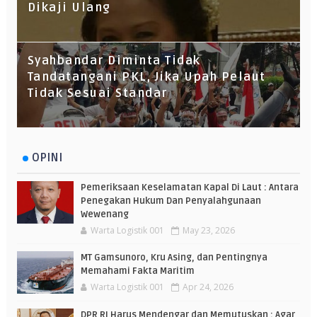
Dikaji Ulang
Syahbandar Diminta Tidak
Tandatangani PKL, Jika Upah Pelaut
Tidak Sesuai Standar
OPINI
Pemeriksaan Keselamatan Kapal Di Laut : Antara
Penegakan Hukum Dan Penyalahgunaan
Wewenang
Warta Logistik 001
May 23, 2026
MT Gamsunoro, Kru Asing, dan Pentingnya
Memahami Fakta Maritim
Warta Logistik 001
Apr 24, 2026
DPR RI Harus Mendengar dan Memutuskan : Agar