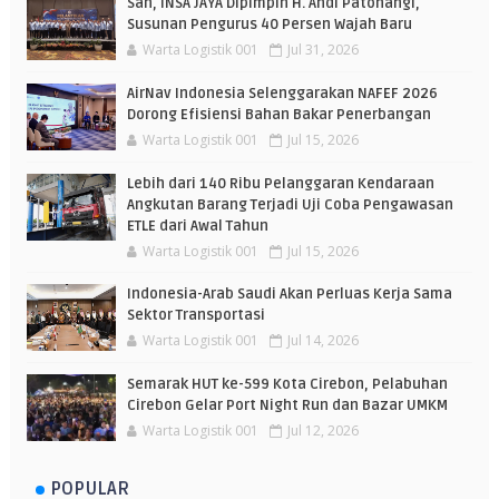
Sah, INSA JAYA Dipimpin H. Andi Patonangi,
Susunan Pengurus 40 Persen Wajah Baru
Warta Logistik 001
Jul 31, 2026
AirNav Indonesia Selenggarakan NAFEF 2026
Dorong Efisiensi Bahan Bakar Penerbangan
Warta Logistik 001
Jul 15, 2026
Lebih dari 140 Ribu Pelanggaran Kendaraan
Angkutan Barang Terjadi Uji Coba Pengawasan
ETLE dari Awal Tahun
Warta Logistik 001
Jul 15, 2026
Indonesia-Arab Saudi Akan Perluas Kerja Sama
Sektor Transportasi
Warta Logistik 001
Jul 14, 2026
Semarak HUT ke-599 Kota Cirebon, Pelabuhan
Cirebon Gelar Port Night Run dan Bazar UMKM
Warta Logistik 001
Jul 12, 2026
POPULAR