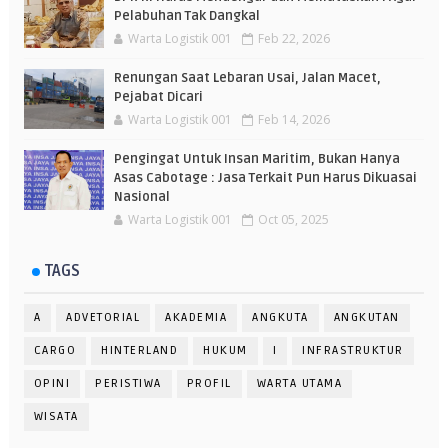
Pelabuhan Tak Dangkal
Warta Logistik 001
Feb 22, 2026
Renungan Saat Lebaran Usai, Jalan Macet,
Pejabat Dicari
Warta Logistik 001
Feb 14, 2026
Pengingat Untuk Insan Maritim, Bukan Hanya
Asas Cabotage : Jasa Terkait Pun Harus Dikuasai
Nasional
Warta Logistik 001
Oct 05, 2025
TAGS
A
ADVETORIAL
AKADEMIA
ANGKUTA
ANGKUTAN
CARGO
HINTERLAND
HUKUM
I
INFRASTRUKTUR
OPINI
PERISTIWA
PROFIL
WARTA UTAMA
WISATA