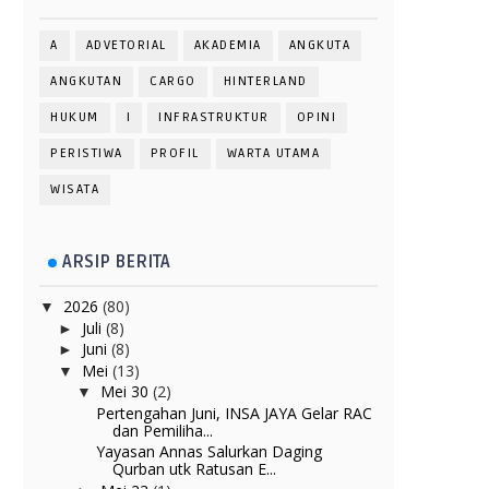
A
ADVETORIAL
AKADEMIA
ANGKUTA
ANGKUTAN
CARGO
HINTERLAND
HUKUM
I
INFRASTRUKTUR
OPINI
PERISTIWA
PROFIL
WARTA UTAMA
WISATA
ARSIP BERITA
2026
(80)
▼
Juli
(8)
►
Juni
(8)
►
Mei
(13)
▼
Mei 30
(2)
▼
Pertengahan Juni, INSA JAYA Gelar RAC
dan Pemiliha...
Yayasan Annas Salurkan Daging
Qurban utk Ratusan E...