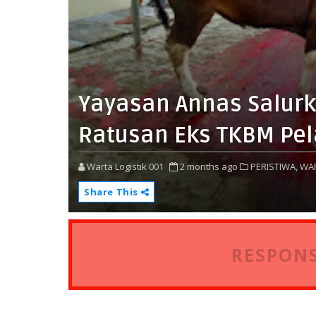
Yayasan Annas Salurk
Ratusan Eks TKBM Pel
Warta Logistik 001
2 months ago
PERISTIWA,
WAR
Share This
RESPONS