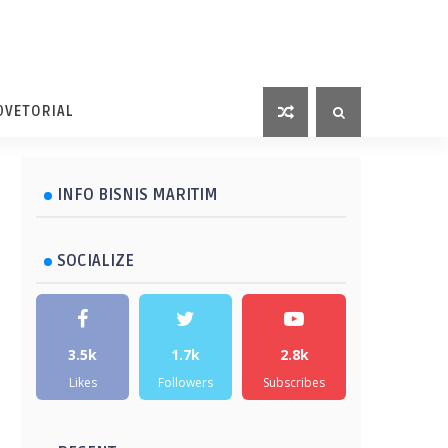
DVETORIAL
INFO BISNIS MARITIM
SOCIALIZE
3.5k
1.7k
2.8k
Likes
Followers
Subscribes