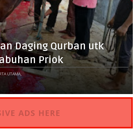
an Daging Qurban utk
abuhan Priok
TA UTAMA,
IVE ADS HERE