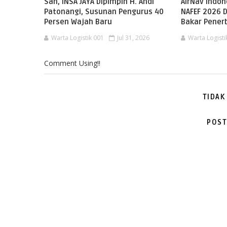
Sah, INSA JAYA Dipimpin H. Andi
AirNav Indo
Patonangi, Susunan Pengurus 40
NAFEF 2026 D
Persen Wajah Baru
Bakar Pene
Warta Logistik 001
Jul 31, 2026
Warta Logisti
Comment Using!!
TIDAK
POST