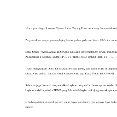
Jakarta (wartalogistik.com) - Yayasan Annas Tanjung Priok memotong dan menyalurk
Penyembelihan dan penyaluran daging hewan qurban  pada hari Kamis (28/5) itu berlan
Ketua Umum Yayasan Annas, H.Juswandi Kristanto saat pemotongan hewan  mengatakan,
PT.Nusantara Pelabuhan Handal (NPH), PT.Pelindo Reg.2 Tanjung Priok, PT.PTP, PT.IK
"Kami mengucapkan terima kasih kepada Pelindo group, para pelaku usaha di lingkunga
kepada yang berhak," kata Juswandi Kristanto yang juga Ketua Umum DPP APBMI.
Selain itu juga Juswandi menyampaikan kegiatan menyalurkan hewan qurban setelah d
kegiatan sosial kepada eks TKBM yang dulu adalah bagian dari ujung tombak operasion
Ia berharap dukungan untuk yayasan ini ke depan terus terjaga agar yayasan dapat berk
lainnya.