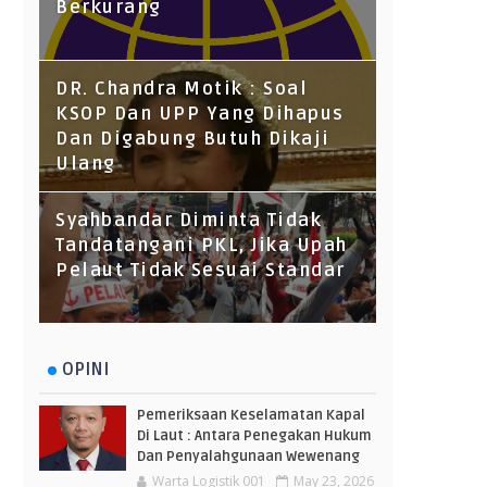
Berkurang
DR. Chandra Motik : Soal
KSOP Dan UPP Yang Dihapus
Dan Digabung Butuh Dikaji
Ulang
Syahbandar Diminta Tidak
Tandatangani PKL, Jika Upah
Pelaut Tidak Sesuai Standar
OPINI
Pemeriksaan Keselamatan Kapal
Di Laut : Antara Penegakan Hukum
Dan Penyalahgunaan Wewenang
Warta Logistik 001
May 23, 2026