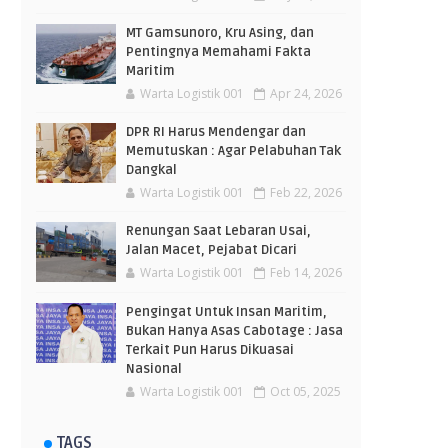
MT Gamsunoro, Kru Asing, dan
Pentingnya Memahami Fakta
Maritim
Warta Logistik 001
Apr 24, 2026
DPR RI Harus Mendengar dan
Memutuskan : Agar Pelabuhan Tak
Dangkal
Warta Logistik 001
Feb 22, 2026
Renungan Saat Lebaran Usai,
Jalan Macet, Pejabat Dicari
Warta Logistik 001
Feb 14, 2026
Pengingat Untuk Insan Maritim,
Bukan Hanya Asas Cabotage : Jasa
Terkait Pun Harus Dikuasai
Nasional
Warta Logistik 001
Oct 05, 2025
TAGS