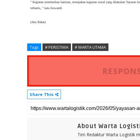
" Kegiatan memberikan bantuan, merupakan kegiatan sosial yang dilakukan Yayasan An
terbantu, " kata Juswandi. 
(Abu Bakar)
Tags
# PERISTIWA
# WARTA UTAMA
RESPONS
Share This
About Warta Logist
Tim Redaktur Warta Logistik me