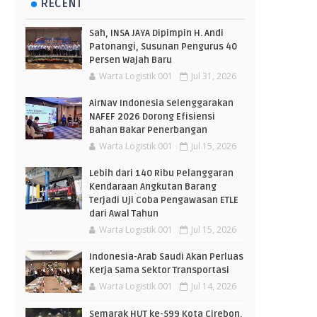
RECENT
Sah, INSA JAYA Dipimpin H. Andi
Patonangi, Susunan Pengurus 40
Persen Wajah Baru
Warta Logistik 001
Jul 31, 2026
AirNav Indonesia Selenggarakan
NAFEF 2026 Dorong Efisiensi
Bahan Bakar Penerbangan
Warta Logistik 001
Jul 15, 2026
Lebih dari 140 Ribu Pelanggaran
Kendaraan Angkutan Barang
Terjadi Uji Coba Pengawasan ETLE
dari Awal Tahun
Warta Logistik 001
Jul 15, 2026
Indonesia-Arab Saudi Akan Perluas
Kerja Sama Sektor Transportasi
Warta Logistik 001
Jul 14, 2026
Semarak HUT ke-599 Kota Cirebon,