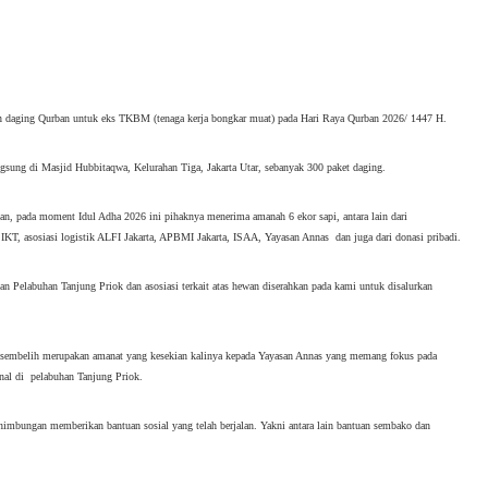
an daging Qurban untuk eks TKBM (tenaga kerja bongkar muat) pada Hari Raya Qurban 2026/ 1447 H.
gsung di Masjid Hubbitaqwa, Kelurahan Tiga, Jakarta Utar, sebanyak 300 paket daging. 
 pada moment Idul Adha 2026 ini pihaknya menerima amanah 6 ekor sapi, antara lain dari 
T, asosiasi logistik ALFI Jakarta, APBMI Jakarta, ISAA, Yayasan Annas  dan juga dari donasi pribadi.
n Pelabuhan Tanjung Priok dan asosiasi terkait atas hewan diserahkan pada kami untuk disalurkan 
isembelih merupakan amanat yang kesekian kalinya kepada Yayasan Annas yang memang fokus pada 
al di  pelabuhan Tanjung Priok.
enimbungan memberikan bantuan sosial yang telah berjalan. Yakni antara lain bantuan sembako dan 