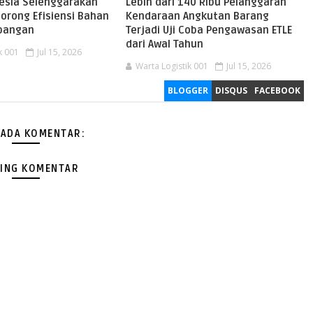
nesia Selenggarakan
Lebih dari 140 Ribu Pelanggaran
orong Efisiensi Bahan
Kendaraan Angkutan Barang
rbangan
Terjadi Uji Coba Pengawasan ETLE
dari Awal Tahun
k 001
Jul 15, 2026
Warta Logistik 001
Jul 15, 2026
BLOGGER
DISQUS
FACEBOOK
 ADA KOMENTAR:
ING KOMENTAR